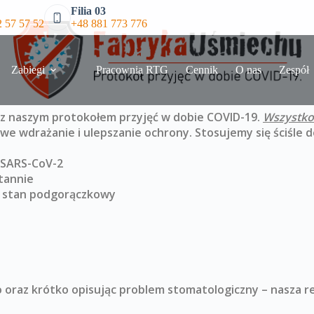
Filia 03
 57 57 52
+48 881 773 776
Zabiegi
Pracownia RTG
Cennik
O nas
Zespół
 z naszym protokołem przyjęć w dobie COVID-19.
Wszystko 
we wdrażanie i ulepszanie ochrony. Stosujemy się ściśle
o SARS-CoV-2
tannie
ub stan podgorączkowy
o oraz krótko opisując problem stomatologiczny – nasza 