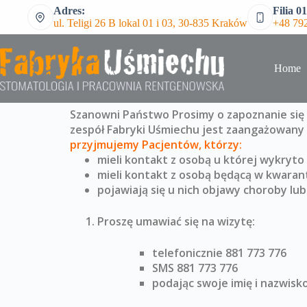
Adres:
Filia 01
ul. Teligi 26 B lokal 01 i 03, 30-835 Kraków
+48 792
Home
Szanowni Państwo
Prosimy o zapoznanie się
zespół Fabryki Uśmiechu jest zaangażowany 
przyjmujemy Pacjentów, którzy:
mieli kontakt z osobą u której wykryt
mieli kontakt z osobą będącą w kwaran
pojawiają się u nich objawy choroby l
Proszę umawiać się na wizytę:
telefonicznie 881 773 776
SMS 881 773 776
podając swoje imię i nazwisk