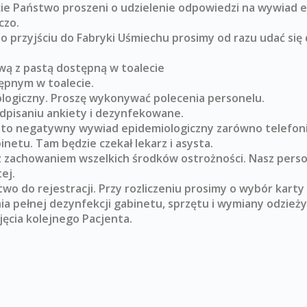
cie Państwo proszeni o udzielenie odpowiedzi na wywiad e
czo.
Po przyjściu do Fabryki Uśmiechu prosimy od razu udać się
ą z pastą dostępną w toalecie
ępnym w toalecie.
logiczny. Proszę wykonywać polecenia personelu.
dpisaniu ankiety i dezynfekowane.
 to negatywny wywiad epidemiologiczny zarówno telefonic
netu. Tam będzie czekał lekarz i asysta.
 z zachowaniem wszelkich środków ostrożności. Nasz per
ej.
wo do rejestracji. Przy rozliczeniu prosimy o wybór karty 
a pełnej dezynfekcji gabinetu, sprzętu i wymiany odzież
ęcia kolejnego Pacjenta.